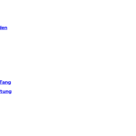
den
 Tang
ftung