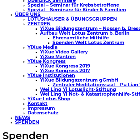
Überblick Seminare
Spezial – Seminar für Krebsbetroffene
Spezial – Seminare für Kinder & Familien
ÜBER UNS
LOTUSHÄUSER & ÜBUNGSGRUPPEN
ZENTREN
YiXue Bildungszentrum – Nossen b. Dres
Aufbau Welt Lotus Zentrum b. Berlin
Ehrenamtliche Mithilfe
Spenden Welt Lotus Zentrum
YiXue Media
YiXue Video Gallery
YiXue Mantren
YiXue Kongress
YiXue Kongress 2019
YiXue Kongress 2017
YiXue Institutionen
YiXue Bildungszentrum gGmbH
Zentraler Meditationssaal – Pu Lian
Wei Ling Yi Lotuslicht-Stiftung
Wei Ling Yi Not- & Katastrophenhilfe-Sti
YiXue Lotus Shop
Kontakt
Impressum
Datenschutz
NEWS
SPENDEN
Spenden