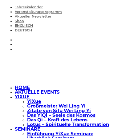
Jahreskalender
Veranstaltungsprogramm
Aktueller Newsletter
Shop
ENGLISCH
DEUTSCH
HOME
AKTUELLE EVENTS
YIXUE
YiXue
Großmeister Wei Ling Yi
Zitate von Sifu Wei Ling Yi
Das YiQi – Seele des Kosmos
Das Qi – Kraft des Lebens
Lotus – Spirituelle Transformation
SEMINARE
Einführung YiXue Seminare