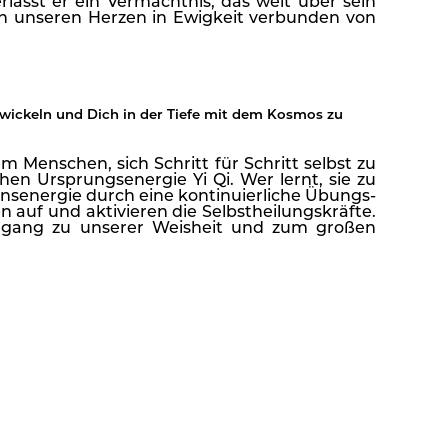
ässt er ein Vermächtnis, das weit über sein
 in unseren Herzen in Ewigkeit verbunden von
ntwickeln und Dich in der Tiefe mit dem Kosmos zu
m Menschen, sich Schritt für Schritt selbst zu
chen Ursprungsenergie Yi Qi. Wer lernt, sie zu
nsenergie durch eine kontinuierliche Übungs-
n auf und aktivieren die Selbstheilungskräfte.
Zugang zu unserer Weisheit und zum großen