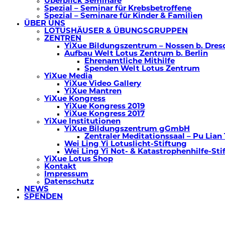
Überblick Seminare
Spezial – Seminar für Krebsbetroffene
Spezial – Seminare für Kinder & Familien
ÜBER UNS
LOTUSHÄUSER & ÜBUNGSGRUPPEN
ZENTREN
YiXue Bildungszentrum – Nossen b. Dres
Aufbau Welt Lotus Zentrum b. Berlin
Ehrenamtliche Mithilfe
Spenden Welt Lotus Zentrum
YiXue Media
YiXue Video Gallery
YiXue Mantren
YiXue Kongress
YiXue Kongress 2019
YiXue Kongress 2017
YiXue Institutionen
YiXue Bildungszentrum gGmbH
Zentraler Meditationssaal – Pu Lian
Wei Ling Yi Lotuslicht-Stiftung
Wei Ling Yi Not- & Katastrophenhilfe-Sti
YiXue Lotus Shop
Kontakt
Impressum
Datenschutz
NEWS
SPENDEN