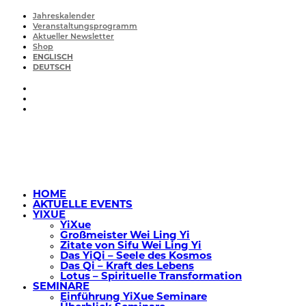
Jahreskalender
Veranstaltungsprogramm
Aktueller Newsletter
Shop
ENGLISCH
DEUTSCH
HOME
AKTUELLE EVENTS
YIXUE
YiXue
Großmeister Wei Ling Yi
Zitate von Sifu Wei Ling Yi
Das YiQi – Seele des Kosmos
Das Qi – Kraft des Lebens
Lotus – Spirituelle Transformation
SEMINARE
Einführung YiXue Seminare