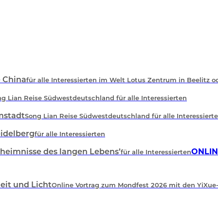
e China
für alle Interessierten im Welt Lotus Zentrum in Beelitz o
g Lian Reise Südwestdeutschland für alle Interessierten
mstadt
Song Lian Reise Südwestdeutschland für alle Interessiert
eidelberg
für alle Interessierten
eheimnisse des langen Lebens’
ONLIN
für alle Interessierten
eit und Licht
Online Vortrag zum Mondfest 2026 mit den YiXue