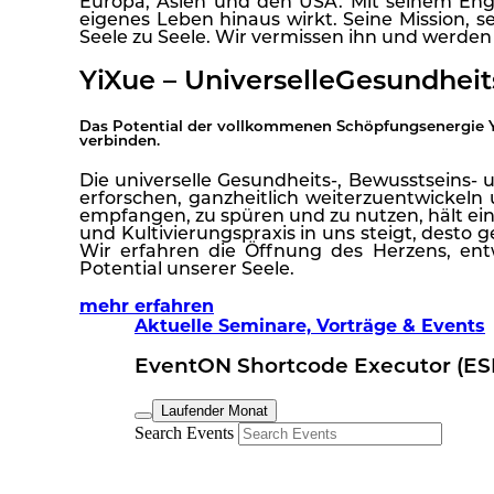
Europa, Asien und den USA. Mit seinem Enga
eigenes Leben hinaus wirkt. Seine Mission, 
Seele zu Seele. Wir vermissen ihn und werden
YiXue – Universelle
Gesundheits
Das Potential der vollkommenen Schöpfungsenergie Y
verbinden.
Die universelle Gesundheits-, Bewusstseins- u
erforschen, ganzheitlich weiterzuentwickeln u
empfangen, zu spüren und zu nutzen, hält ei
und Kultivierungspraxis in uns steigt, desto 
Wir erfahren die Öffnung des Herzens, en
Potential unserer Seele.
mehr erfahren
Aktuelle Seminare, Vorträge & Events
EventON Shortcode Executor (ES
Laufender Monat
Search Events