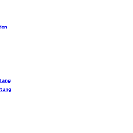
den
 Tang
ftung