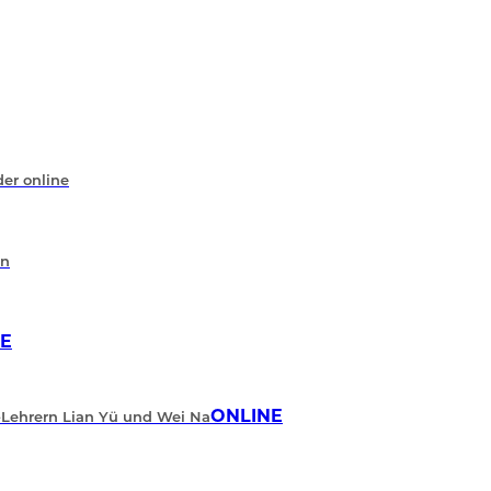
der online
en
E
ONLINE
-Lehrern Lian Yü und Wei Na