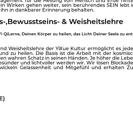
gement für die Heilung von Mensch und Erde hinterl
sein Wirken gehen weiter, sein berührendes SEIN lebt
 ihn in dankbarer Erinnerung behalten.
-,Bewusstseins- & Weisheitslehre
i Qi
Lerne, Deinen Körper zu heilen, das Licht Deiner Seele zu e
nd Weisheitslehre der YiXue Kultur ermöglicht es jede
nd zu heilen. Die Basis ist die Arbeit mit der kosmis
nen wahren Schatz in seinen Händen. Je höher die Lebe
gesünder und lichtvoller werden wir. Wir lösen Blockade
twickeln Gelassenheit und Mitgefühl und erhalten 
E)