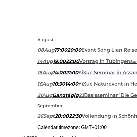
August
08
Aug
17:00
20:00
Event Song Lian Reis
14
Aug
19:00
22:00
Vortrag in Tübingen
Son
15
Aug
14:00
21:00
YiXue Seminar in Assa
16
Aug
10:30
14:00
YiXue Naturevent in H
21
Aug
Ganztägig
23
Basisseminar ’Die G
September
26
Sept
20:00
22:30
Vollendung in Schönh
Calendar timezone: GMT+01:00