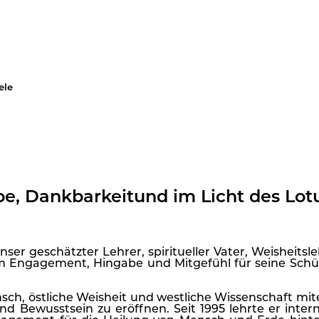
ele
be, Dankbarkeit
und im Licht des Lot
ser geschätzter Lehrer, spiritueller Vater, Weisheits
m Engagement, Hingabe und Mitgefühl für seine Schül
ch, östliche Weisheit und westliche Wissenschaft mi
nd Bewusstsein zu eröffnen. Seit 1995 lehrte er inte