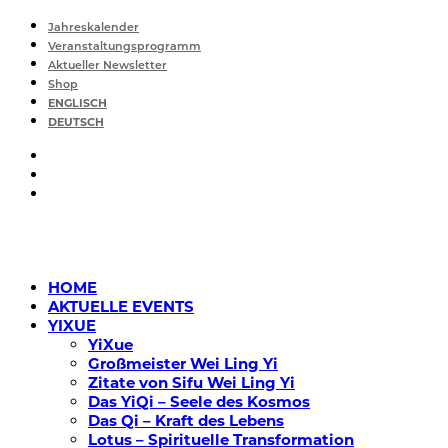
Jahreskalender
Veranstaltungsprogramm
Aktueller Newsletter
Shop
ENGLISCH
DEUTSCH
HOME
AKTUELLE EVENTS
YIXUE
YiXue
Großmeister Wei Ling Yi
Zitate von Sifu Wei Ling Yi
Das YiQi – Seele des Kosmos
Das Qi – Kraft des Lebens
Lotus – Spirituelle Transformation