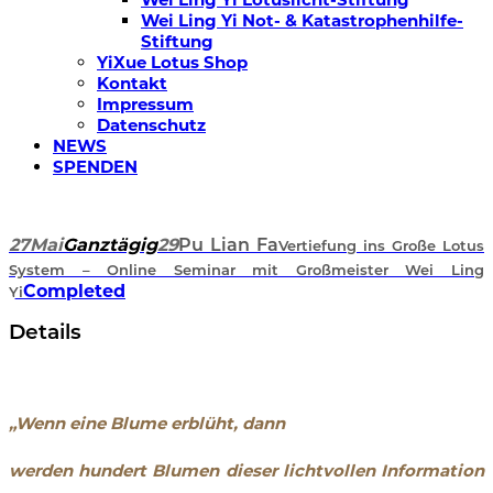
Wei Ling Yi Not- & Katastrophenhilfe-
Stiftung
YiXue Lotus Shop
Kontakt
Impressum
Datenschutz
NEWS
SPENDEN
27
Mai
Ganztägig
29
Pu Lian Fa
Vertiefung ins Große Lotus
System – Online Seminar mit Großmeister Wei Ling
Completed
Yi
Details
„Wenn eine Blume erblüht, dann
werden hundert Blumen dieser
lichtvollen Information