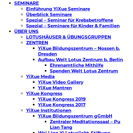
SEMINARE
Einführung YiXue Seminare
Überblick Seminare
Spezial – Seminar für Krebsbetroffene
Spezial – Seminare für Kinder & Familien
ÜBER UNS
LOTUSHÄUSER & ÜBUNGSGRUPPEN
ZENTREN
YiXue Bildungszentrum – Nossen b.
Dresden
Aufbau Welt Lotus Zentrum b. Berlin
Ehrenamtliche Mithilfe
Spenden Welt Lotus Zentrum
YiXue Media
YiXue Video Gallery
YiXue Mantren
YiXue Kongress
YiXue Kongress 2019
YiXue Kongress 2017
YiXue Institutionen
YiXue Bildungszentrum gGmbH
Zentraler Meditationssaal – Pu
Lian Tang
Wei Ling Yi Lotuslicht-Stiftung