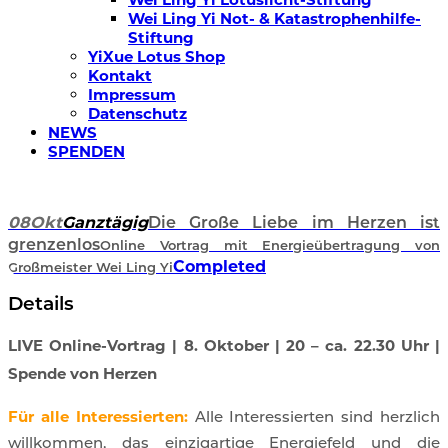
Wei Ling Yi Not- & Katastrophenhilfe-
Stiftung
YiXue Lotus Shop
Kontakt
Impressum
Datenschutz
NEWS
SPENDEN
08
Okt
Ganztägig
Die Große Liebe im Herzen ist
grenzenlos
Online Vortrag mit Energieübertragung von
Completed
Großmeister Wei Ling Yi
Details
LIVE Online-Vortrag | 8. Oktober | 20 – ca. 22.30 Uhr |
Spende von Herzen
Für alle Interessierten:
Alle Interessierten sind herzlich
willkommen, das einzigartige Energiefeld und die