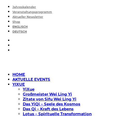
Jahreskalender
Veranstaltungsprogramm
Aktueller Newsletter
Shop
ENGLISCH
DEUTSCH
HOME
AKTUELLE EVENTS
YIXUE
YiXue
Großmeister Wei Ling Yi
Zitate von Sifu Wei Ling Yi
Das YiQi – Seele des Kosmos
Das Qi – Kraft des Lebens
Lotus – Spirituelle Transformation