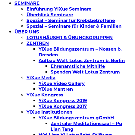
SEMINARE
Einführung YiXue Seminare
Überblick Seminare
Spezial – Seminar für Krebsbetroffene
Spezial – Seminare für Kinder & Familien
ÜBER UNS
LOTUSHÄUSER & ÜBUNGSGRUPPEN
ZENTREN
YiXue Bildungszentrum – Nossen b.
Dresden
Aufbau Welt Lotus Zentrum b. Berlin
Ehrenamtliche Mithilfe
Spenden Welt Lotus Zentrum
YiXue Media
YiXue Video Gallery
YiXue Mantren
YiXue Kongress
YiXue Kongress 2019
YiXue Kongress 2017
YiXue Institutionen
YiXue Bildungszentrum gGmbH
Zentraler Meditationssaal – Pu
Lian Tang
Wei Ling Yi Lotuslicht-Stiftung