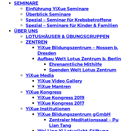
SEMINARE
Einführung YiXue Seminare
Überblick Seminare
Spezial – Seminar für Krebsbetroffene
Spezial – Seminare für Kinder & Familien
ÜBER UNS
LOTUSHÄUSER & ÜBUNGSGRUPPEN
ZENTREN
YiXue Bildungszentrum – Nossen b.
Dresden
Aufbau Welt Lotus Zentrum b. Berlin
Ehrenamtliche Mithilfe
Spenden Welt Lotus Zentrum
YiXue Media
YiXue Video Gallery
YiXue Mantren
YiXue Kongress
YiXue Kongress 2019
YiXue Kongress 2017
YiXue Institutionen
YiXue Bildungszentrum gGmbH
Zentraler Meditationssaal – Pu
Lian Tang
Wei Ling Yi Lotuslicht-Stiftung