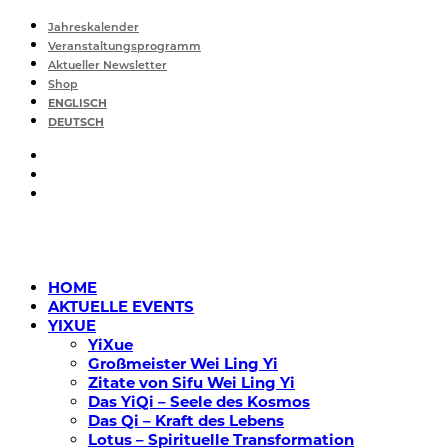
Jahreskalender
Veranstaltungsprogramm
Aktueller Newsletter
Shop
ENGLISCH
DEUTSCH
HOME
AKTUELLE EVENTS
YIXUE
YiXue
Großmeister Wei Ling Yi
Zitate von Sifu Wei Ling Yi
Das YiQi – Seele des Kosmos
Das Qi – Kraft des Lebens
Lotus – Spirituelle Transformation