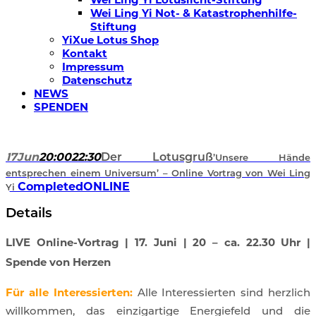
Wei Ling Yi Not- & Katastrophenhilfe-
Stiftung
YiXue Lotus Shop
Kontakt
Impressum
Datenschutz
NEWS
SPENDEN
17
Jun
20:00
22:30
Der Lotusgruß
’Unsere Hände
entsprechen einem Universum’ – Online Vortrag von Wei Ling
Completed
ONLINE
Yi
Details
LIVE Online-Vortrag | 17. Juni | 20 – ca. 22.30 Uhr |
Spende von Herzen
Für alle Interessierten:
Alle Interessierten sind herzlich
willkommen, das einzigartige Energiefeld und die