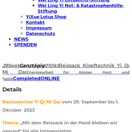
Wei Ling Yi Not- & Katastrophenhilfe-
Stiftung
YiXue Lotus Shop
Kontakt
Impressum
Datenschutz
NEWS
SPENDEN
29
Sept
Ganztägig
01
Okt
Reissack Klopftechnik Yi Qi
Mi Dai
Energiearbeit für Körper, Herz und
Completed
ONLINE
Seele
Details
Basisseminar Yi Qi Mi Dai
vom 29. September bis 1.
Oktober
2023
Thema:
„Mit dem Reissack in der Hand bleiben wir
gesund“ für alle
Interessierten