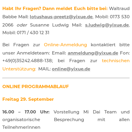
Habt Ihr Fragen?
Dann meldet Euch bitte bei:
Waltraud
lotushaus-preetz@yixue.de
Babbe Mai
l:
,
Mobil: 0173 530
s.ludwig@yixue.de
2066
oder
Susanne Ludwig Mail:
,
Mobil: 0171 / 430 12 31
Bei Fragen zur
Online-Anmeldung
kontaktiert bitte
l:
anmeldung@yixue.de
unser Anmeldeteam: Emai
Fon:
+49(0)35242.4888-138; bei Fragen zur
technischen
online@yixue.de
Unterstützung:
MAIL:
ONLINE PROGRAMMABLAUF
Freitag 29.
September
16.00 – 17.00 Uhr:
Vorstellung Mi Dai Team und
organisatorische Besprechung mit allen
TeilnehmerInnen