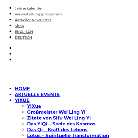
Jahreskalender
Veranstaltungsprogramm
Aktueller Newsletter
Shop
ENGLISCH
DEUTSCH
HOME
AKTUELLE EVENTS
YIXUE
YiXue
Großmeister Wei Ling Yi
Zitate von Sifu Wei Ling Yi
Das YiQi – Seele des Kosmos
Das Qi – Kraft des Lebens
Lotus – Spirituelle Transformation