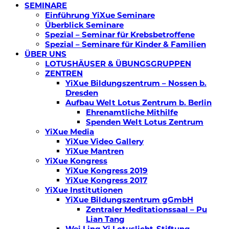
SEMINARE
Einführung YiXue Seminare
Überblick Seminare
Spezial – Seminar für Krebsbetroffene
Spezial – Seminare für Kinder & Familien
ÜBER UNS
LOTUSHÄUSER & ÜBUNGSGRUPPEN
ZENTREN
YiXue Bildungszentrum – Nossen b.
Dresden
Aufbau Welt Lotus Zentrum b. Berlin
Ehrenamtliche Mithilfe
Spenden Welt Lotus Zentrum
YiXue Media
YiXue Video Gallery
YiXue Mantren
YiXue Kongress
YiXue Kongress 2019
YiXue Kongress 2017
YiXue Institutionen
YiXue Bildungszentrum gGmbH
Zentraler Meditationssaal – Pu
Lian Tang
Wei Ling Yi Lotuslicht-Stiftung