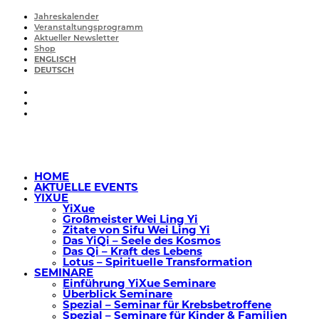
Jahreskalender
Veranstaltungsprogramm
Aktueller Newsletter
Shop
ENGLISCH
DEUTSCH
HOME
AKTUELLE EVENTS
YIXUE
YiXue
Großmeister Wei Ling Yi
Zitate von Sifu Wei Ling Yi
Das YiQi – Seele des Kosmos
Das Qi – Kraft des Lebens
Lotus – Spirituelle Transformation
SEMINARE
Einführung YiXue Seminare
Überblick Seminare
Spezial – Seminar für Krebsbetroffene
Spezial – Seminare für Kinder & Familien