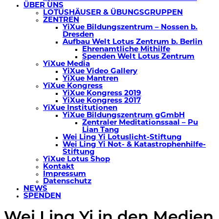
ÜBER UNS
LOTUSHÄUSER & ÜBUNGSGRUPPEN
ZENTREN
YiXue Bildungszentrum – Nossen b.
Dresden
Aufbau Welt Lotus Zentrum b. Berlin
Ehrenamtliche Mithilfe
Spenden Welt Lotus Zentrum
YiXue Media
YiXue Video Gallery
YiXue Mantren
YiXue Kongress
YiXue Kongress 2019
YiXue Kongress 2017
YiXue Institutionen
YiXue Bildungszentrum gGmbH
Zentraler Meditationssaal – Pu
Lian Tang
Wei Ling Yi Lotuslicht-Stiftung
Wei Ling Yi Not- & Katastrophenhilfe-
Stiftung
YiXue Lotus Shop
Kontakt
Impressum
Datenschutz
NEWS
SPENDEN
Wei Ling Yi in den Medien