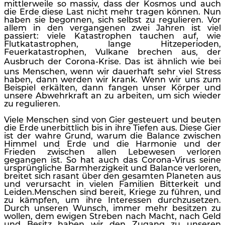
mittlerweile so massiv, dass der Kosmos und auch
die Erde diese Last nicht mehr tragen können. Nun
haben sie begonnen, sich selbst zu regulieren. Vor
allem in den vergangenen zwei Jahren ist viel
passiert: viele Katastrophen tauchen auf, wie
Flutkatastrophen, lange Hitzeperioden,
Feuerkatastrophen, Vulkane brechen aus, der
Ausbruch der Corona-Krise.
Das ist ähnlich wie bei
uns Menschen, wenn wir dauerhaft sehr viel Stress
haben, dann werden wir krank. Wenn wir uns zum
Beispiel erkälten, dann fangen unser Körper und
unsere Abwehrkraft an zu arbeiten, um sich wieder
zu regulieren.
Viele Menschen sind von Gier gesteuert und beuten
die Erde unerbittlich bis in ihre Tiefen aus. Diese Gier
ist der wahre Grund, warum die Balance zwischen
Himmel und Erde und die Harmonie und der
Frieden zwischen allen Lebewesen verloren
gegangen ist. So hat auch das Corona-Virus seine
ursprüngliche Barmherzigkeit und Balance verloren,
breitet sich rasant über den gesamten Planeten aus
und verursacht in vielen Familien Bitterkeit und
Leiden.Menschen sind bereit, Kriege zu führen, und
zu kämpfen, um ihre Interessen durchzusetzen.
Durch unseren Wunsch, immer mehr besitzen zu
wollen, dem ewigen Streben nach Macht, nach Geld