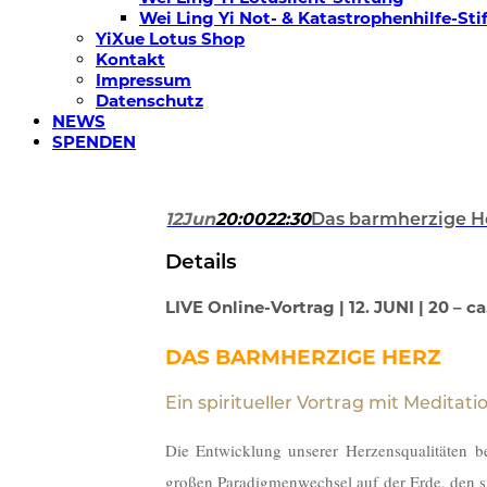
Wei Ling Yi Not- & Katastrophenhilfe-Sti
YiXue Lotus Shop
Kontakt
Impressum
Datenschutz
NEWS
SPENDEN
12
Jun
20:00
22:30
Das barmherzige H
Details
LIVE Online-Vortrag | 12. JUNI | 20 – c
DAS BARMHERZIGE HERZ
Ein spiritueller Vortrag mit Medita
Die Entwicklung unserer Herzensqualitäten be
großen Paradigmenwechsel auf der Erde, den 