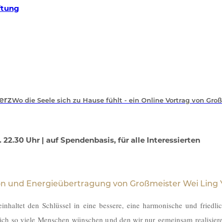
ftung
erz
Wo die Seele sich zu Hause fühlt - ein Online Vortrag von Gro
a. 22.30 Uhr | auf Spendenbasis, für alle Interessierten
tion und Energieübertragung von Großmeister Wei Ling 
inhaltet den Schlüssel in eine bessere, eine harmonische und friedli
sich so viele Menschen wünschen und den wir nur gemeinsam realisier