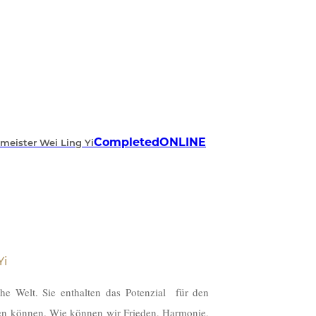
Completed
ONLINE
ßmeister Wei Ling Yi
Yi
che Welt. Sie
enthalten
das Potenzial für den
en können. Wie können wir Frieden, Harmonie,