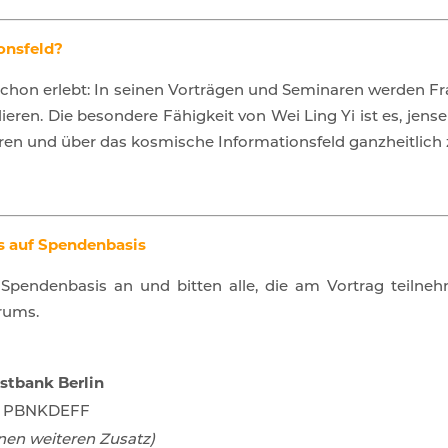
ionsfeld?
s schon erlebt: In seinen Vorträgen und Seminaren werden F
lieren. Die besondere Fähigkeit von Wei Ling Yi ist es, jens
n und über das kosmische Informationsfeld ganzheitlich zu
ts
auf Spendenbasis
f Spendenbasis an und bitten alle, die am Vortrag teiln
rums.
tbank Berlin
C
PBNKDEFF
inen weiteren Zusatz)