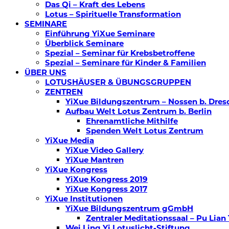
Das Qi – Kraft des Lebens
Lotus – Spirituelle Transformation
SEMINARE
Einführung YiXue Seminare
Überblick Seminare
Spezial – Seminar für Krebsbetroffene
Spezial – Seminare für Kinder & Familien
ÜBER UNS
LOTUSHÄUSER & ÜBUNGSGRUPPEN
ZENTREN
YiXue Bildungszentrum – Nossen b. Dres
Aufbau Welt Lotus Zentrum b. Berlin
Ehrenamtliche Mithilfe
Spenden Welt Lotus Zentrum
YiXue Media
YiXue Video Gallery
YiXue Mantren
YiXue Kongress
YiXue Kongress 2019
YiXue Kongress 2017
YiXue Institutionen
YiXue Bildungszentrum gGmbH
Zentraler Meditationssaal – Pu Lian
Wei Ling Yi Lotuslicht-Stiftung