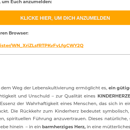
n, um Euch anzumelden:
KLICKE HIER, UM DICH ANZUMELDEN
uren Browser:
egister/WN_XriZLsfRTPKvFvLfgCWY2Q
ein gütig
f dem Weg der Lebenskultivierung ermöglicht es,
KINDERHERZ
htigkeit und Unschuld – zur Qualität eines
ssenz der Wahrhaftigkeit eines Menschen, das sich in ei
kt. Die Rückkehr zum Kinderherz bedeutet symbolisch, w
en, spirituellen Führung anzuvertrauen. Dieses natürliche
barmherziges Herz,
iebe hinein – in ein
in eine mütterliche