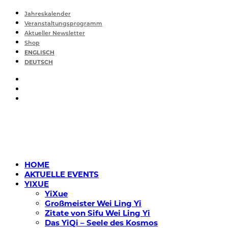
Jahreskalender
Veranstaltungsprogramm
Aktueller Newsletter
Shop
ENGLISCH
DEUTSCH
HOME
AKTUELLE EVENTS
YIXUE
YiXue
Großmeister Wei Ling Yi
Zitate von Sifu Wei Ling Yi
Das YiQi – Seele des Kosmos