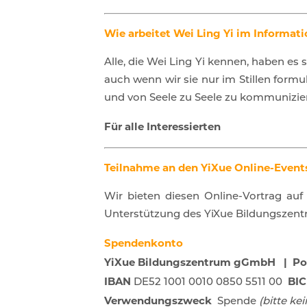
Wie arbeitet Wei Ling Yi im Informat
Alle, die Wei Ling Yi kennen, haben e
auch wenn wir sie nur im Stillen formu
und von Seele zu Seele zu kommuniziere
Für alle Interessierten
Teilnahme an den YiXue Online-Even
Wir bieten diesen Online-Vortrag au
Unterstützung des YiXue Bildungszent
Spendenkonto
YiXue Bildungszentrum gGmbH | Pos
IBAN
BI
DE52 1001 0010 0850 5511 00
Verwendungszweck
Spende
(bitte ke