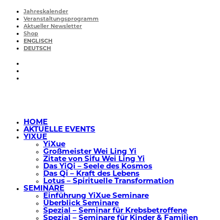
Jahreskalender
Veranstaltungsprogramm
Aktueller Newsletter
Shop
ENGLISCH
DEUTSCH
HOME
AKTUELLE EVENTS
YIXUE
YiXue
Großmeister Wei Ling Yi
Zitate von Sifu Wei Ling Yi
Das YiQi – Seele des Kosmos
Das Qi – Kraft des Lebens
Lotus – Spirituelle Transformation
SEMINARE
Einführung YiXue Seminare
Überblick Seminare
Spezial – Seminar für Krebsbetroffene
Spezial – Seminare für Kinder & Familien