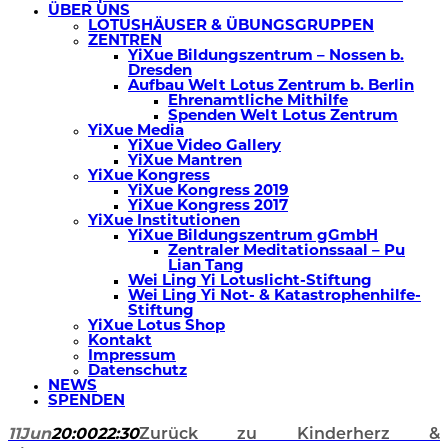
ÜBER UNS
LOTUSHÄUSER & ÜBUNGSGRUPPEN
ZENTREN
YiXue Bildungszentrum – Nossen b.
Dresden
Aufbau Welt Lotus Zentrum b. Berlin
Ehrenamtliche Mithilfe
Spenden Welt Lotus Zentrum
YiXue Media
YiXue Video Gallery
YiXue Mantren
YiXue Kongress
YiXue Kongress 2019
YiXue Kongress 2017
YiXue Institutionen
YiXue Bildungszentrum gGmbH
Zentraler Meditationssaal – Pu
Lian Tang
Wei Ling Yi Lotuslicht-Stiftung
Wei Ling Yi Not- & Katastrophenhilfe-
Stiftung
YiXue Lotus Shop
Kontakt
Impressum
Datenschutz
NEWS
SPENDEN
11
Jun
20:00
22:30
Zurück zu Kinderherz &