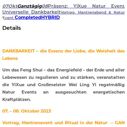
07
Okt
Ganztägig
08
Präsenz: YiXue Natur Event
Universelle Dankbarkeit
Vortrag, Mantrenabend & Natur
Completed
HYBRID
Event
Details
DANKBARKEIT – die Essenz der Liebe, die Weisheit des
Lebens
Um das Feng Shui – das Energiefeld – der Erde und aller
Lebewesen zu regulieren und zu stärken, veranstalten
die YiXue und Großmeister Wei Ling Yi regelmäßig
Natur Events an ausgesuchten energetischen
Kraftplätzen.
07. – 08. Oktober 2023
Vortrag, Mantrenevent und Ritual in der Natur – GAN