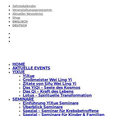
Jahreskalender
Veranstaltungsprogramm
Aktueller Newsletter
Shop
ENGLISCH
DEUTSCH
HOME
AKTUELLE EVENTS
YIXUE
YiXue
Großmeister Wei Ling Yi
Zitate von Sifu Wei Ling Yi
Das YiQi – Seele des Kosmos
Das Qi – Kraft des Lebens
Lotus – Spirituelle Transformation
SEMINARE
Einführung YiXue Seminare
Überblick Seminare
Spezial – Seminar für Krebsbetroffene
Spezial – Seminare für Kinder & Familien