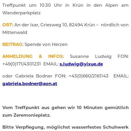
Treffpunkt um
10.30 Uhr
in
Krün in den Alpen am
Wanderparkplatz
ORT:
An der Isar, Griesweg 10, 82494 Krün –
nördlich von
Mittenwald
BEITRAG
: Spende von Herzen
ANMELDUNG & INFOS
: Susanne Ludwig FON:
+49(0)171/4301231
EMAIL:
s.ludwig@yixue.de
oder Gabriela Bodner FON: +43(0)660/2161143
EMAIL:
gabriela.bodner@aon.at
Vom Treffpunkt aus gehen wir 10 Minuten gemütlich
zum Zeremonieplatz.
Bitte Verpflegung, möglichst wasserfestes Schuhwerk