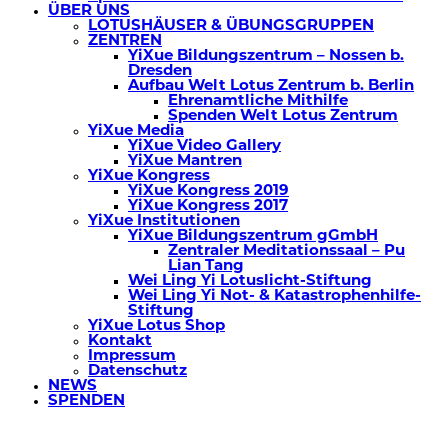
ÜBER UNS
LOTUSHÄUSER & ÜBUNGSGRUPPEN
ZENTREN
YiXue Bildungszentrum – Nossen b.
Dresden
Aufbau Welt Lotus Zentrum b. Berlin
Ehrenamtliche Mithilfe
Spenden Welt Lotus Zentrum
YiXue Media
YiXue Video Gallery
YiXue Mantren
YiXue Kongress
YiXue Kongress 2019
YiXue Kongress 2017
YiXue Institutionen
YiXue Bildungszentrum gGmbH
Zentraler Meditationssaal – Pu
Lian Tang
Wei Ling Yi Lotuslicht-Stiftung
Wei Ling Yi Not- & Katastrophenhilfe-
Stiftung
YiXue Lotus Shop
Kontakt
Impressum
Datenschutz
NEWS
SPENDEN