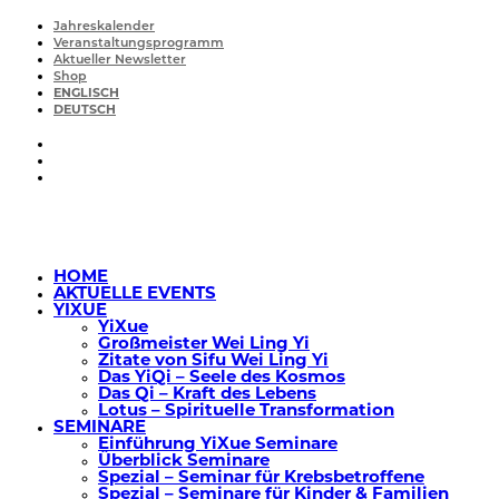
Jahreskalender
Veranstaltungsprogramm
Aktueller Newsletter
Shop
ENGLISCH
DEUTSCH
HOME
AKTUELLE EVENTS
YIXUE
YiXue
Großmeister Wei Ling Yi
Zitate von Sifu Wei Ling Yi
Das YiQi – Seele des Kosmos
Das Qi – Kraft des Lebens
Lotus – Spirituelle Transformation
SEMINARE
Einführung YiXue Seminare
Überblick Seminare
Spezial – Seminar für Krebsbetroffene
Spezial – Seminare für Kinder & Familien