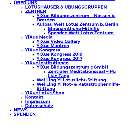
ÜBER UNS
LOTUSHÄUSER & ÜBUNGSGRUPPEN
ZENTREN
YiXue Bildungszentrum – Nossen b.
Dresden
Aufbau Welt Lotus Zentrum b. Berlin
Ehrenamtliche Mithilfe
Spenden Welt Lotus Zentrum
YiXue Media
YiXue Video Gallery
YiXue Mantren
YiXue Kongress
YiXue Kongress 2019
YiXue Kongress 2017
YiXue Institutionen
YiXue Bildungszentrum gGmbH
Zentraler Meditationssaal – Pu
Lian Tang
Wei Ling Yi Lotuslicht-Stiftung
Wei Ling Yi Not- & Katastrophenhilfe-
Stiftung
YiXue Lotus Shop
Kontakt
Impressum
Datenschutz
NEWS
SPENDEN