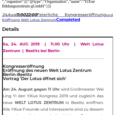
","organizer":[{"@type":"Organization","name":"YiXue
Bildungszentrum gGmbH"}]}
24
Aug
11:00
22:00
Feierliche Kongresseröffnung
und
Completed
Eröffnung Welt Lotus Zentrum
Details
Sa, 24. AUG 2019 | 11.00 Uhr | Welt Lotus
Zentrum | Beelitz bei Berlin
Kongresseröffnung
Eröffnung des neuen Welt Lotus Zentrum
Berlin-Beelitz
Vortrag ’Der Lotus öffnet sich’
Am 24. August gegen 11 Uhr
wird Großmeister Wei
Ling Yi den YiXue Kongress 2019 und zugleich das
neue
WELT LOTUS ZENTRUM
in Beelitz eröffnen.
Alle YiXue Freunde und Interessierte sind zu diesem