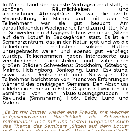
In Malmö fand der nächste Vortragsabend statt, in
schönen Räumlichkeiten und
angenehmer Atmosphäre. Es war die zweite
Veranstaltung in Malmö und mit über 50
Teilnehmern war sie gut besucht. Am
darauffolgenden Wochenende fand zum dritten Mal
in Schweden ein 3-tägiges Intensivseminar „Sitzen
auf dem Lotus“ in Backagården statt. Es ist ein
Seminarzentrum, das in der Natur liegt und wo die
Teilnehmer in einfachen, soliden Hütten
untergebracht waren und ebenso gut verpflegt
wurden. Teilgenommen haben Interessierte aus
verschiedenen Landesteilen und zahlreichen
großen Städten Schwedens: Stockholm, Göteborg,
Malmö, Helsingborg, Jönkoping, Lund, Eskilstuna,
sowie aus Deutschland und Norwegen. Die
Teilnehmer berichteten von intensiven Erfahrungen
während des dreitägigen Seminars. Den Abschluss
bildete ein Seminar in Eslöv. Organisiert wurden die
Seminare von den YiXue-Übungsgruppen in
Ravlunda (Simrishamn), Höör, Eslöv, Lund und
Malmö.
„Es ist mir immer wieder eine Freude, mit welcher
aufgeschlossenen Herzlichkeit die Schweden
miteinander und mit uns Gästen umgehen! Auch
das Thema des Seminars „Sitzen auf dem Lotus“