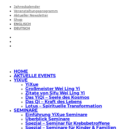
Jahreskalender
Veranstaltungsprogramm
Aktueller Newsletter
Shop
ENGLISCH
DEUTSCH
HOME
AKTUELLE EVENTS
YIXUE
YiXue
Großmeister Wei Ling Yi
Zitate von Sifu Wei Ling Yi
Das YiQi – Seele des Kosmos
Das Qi – Kraft des Lebens
Lotus – Spirituelle Transformation
SEMINARE
Einführung YiXue Seminare
Überblick Seminare
Spezial – Seminar für Krebsbetroffene
Spezial – Seminare für Kinder & Familien