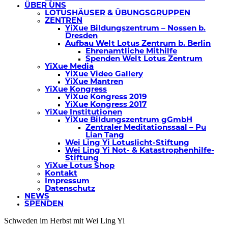
ÜBER UNS
LOTUSHÄUSER & ÜBUNGSGRUPPEN
ZENTREN
YiXue Bildungszentrum – Nossen b.
Dresden
Aufbau Welt Lotus Zentrum b. Berlin
Ehrenamtliche Mithilfe
Spenden Welt Lotus Zentrum
YiXue Media
YiXue Video Gallery
YiXue Mantren
YiXue Kongress
YiXue Kongress 2019
YiXue Kongress 2017
YiXue Institutionen
YiXue Bildungszentrum gGmbH
Zentraler Meditationssaal – Pu
Lian Tang
Wei Ling Yi Lotuslicht-Stiftung
Wei Ling Yi Not- & Katastrophenhilfe-
Stiftung
YiXue Lotus Shop
Kontakt
Impressum
Datenschutz
NEWS
SPENDEN
Schweden im Herbst mit Wei Ling Yi